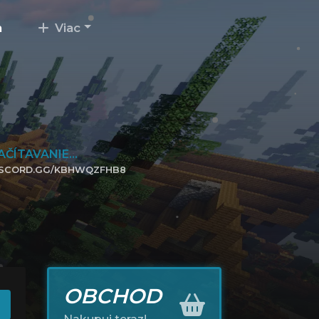
m
Viac
AČÍTAVANIE...
ISCORD.GG/KBHWQZFHB8
IKNITE PRE PRIPOJENIE
OBCHOD