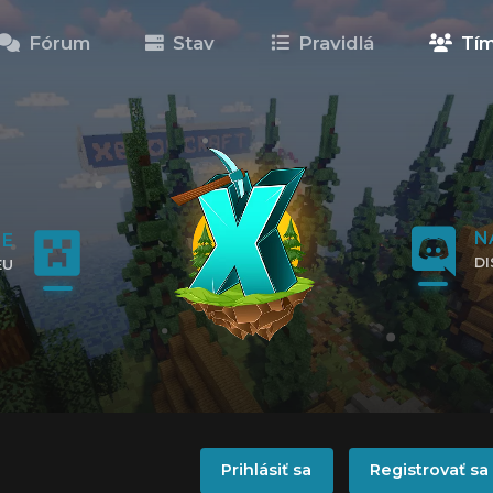
Fórum
Stav
Pravidlá
Tí
N
NE
D
EU
KL
IP
!
Prihlásiť sa
Registrovať sa