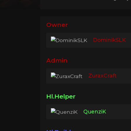
Owner
DominikSLK
Admin
ZuraxCraft
Hl.Helper
QuenziK