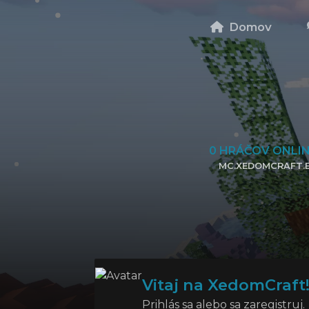
Domov
0
HRÁČOV ONLI
MC.XEDOMCRAFT.
KLIKNITE PRE SKOPÍROVANIE 
Vitaj na XedomCraft
Prihlás sa alebo sa zaregistruj.