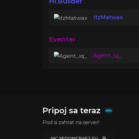
Hl.Builder
ItzMatwax
Eventer
Agent_iq_
Pripoj sa teraz
Poď si zahrať na server!
MC.XEDOMCRAFT.EU