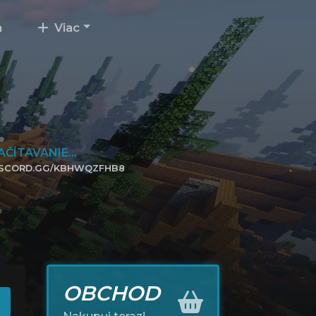
m
Viac
AČÍTAVANIE...
ISCORD.GG/KBHWQZFHB8
IKNITE PRE PRIPOJENIE
OBCHOD