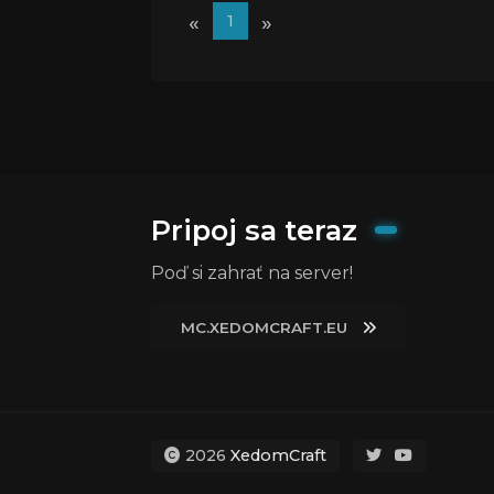
«
»
1
Pripoj sa teraz
Poď si zahrať na server!
MC.XEDOMCRAFT.EU
2026
XedomCraft