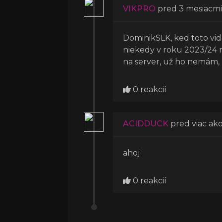
VIKPRO
pred 3 mesiacmi
DominikSLK, ked toto vidí
niekedy v roku 2023/24 m
na server, už ho nemám,
0 reakcií
ACIDDUCK
pred viac ak
ahoj
0 reakcií