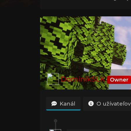
DominikSLK
Owner
Kanál
O užívateľov