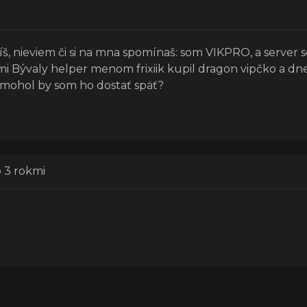
š, nieviem či si na mna spomínaš: som VIKPRO, a server s
i Bývaly helper menom frixiik kupil dragon vipčko a dne
 mohol by som ho dostať späť?
o 3 rokmi