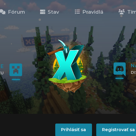
Fórum
Stav
Pravidlá
Tí
N
NE
D
EU
KL
IP
!
Prihlásiť sa
Registrovať sa