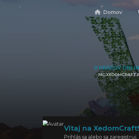
Domov
0
HRÁČOV ONLI
MC.XEDOMCRAFT.
KLIKNITE PRE SKOPÍROVANIE 
Vitaj na XedomCraft
Prihlás sa alebo sa zaregistruj.