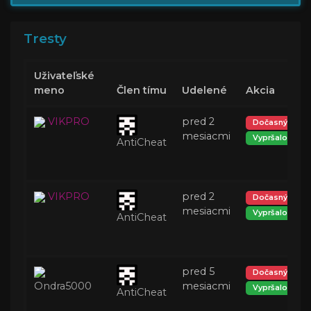
Tresty
Uživateľské
meno
Člen tímu
Udelené
Akcia
VIKPRO
pred 2
Dočasný ban
mesiacmi
Vypršalo
AntiCheat
VIKPRO
pred 2
Dočasný ban
mesiacmi
Vypršalo
AntiCheat
pred 5
Dočasný ban
Ondra5000
mesiacmi
Vypršalo
AntiCheat