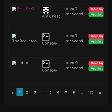
SHUKAKU
pred 7
Dočasný ban
mesiacmi
Vypršalo
AntiCheat
pred 7
Dočasný ban
TheBeckeros
mesiacmi
Vypršalo
Console
kubota
pred 9
Dočasný ban
mesiacmi
Vypršalo
Console
«
»
1
2
3
4
5
6
7
8
...
175