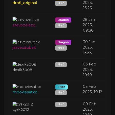
2023,
drofl_original
Hráč
13:23
28 Jan
Dragon
2023,
stevozelezo
Hráč
09:36
30 Jan
Dragon
2023,
jazvecdubak
Hráč
15:58
03 Feb
Hráč
2023,
dexik3008
19:19
05 Feb
Titan
2023, 19:12
mooviesatko
Hráč
09 Feb
Hráč
2023,
cyrk2012
10:10