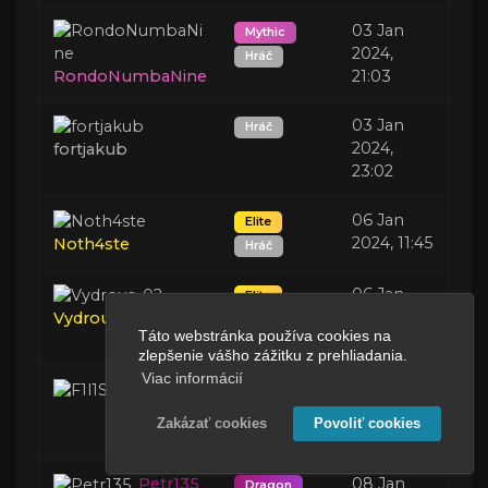
03 Jan
Mythic
2024,
Hráč
RondoNumbaNine
21:03
03 Jan
Hráč
2024,
fortjakub
23:02
06 Jan
Elite
2024, 11:45
Noth4ste
Hráč
06 Jan
Elite
2024,
Vydrous_02
Hráč
Táto webstránka používa cookies na
17:08
zlepšenie vášho zážitku z prehliadania.
Viac informácií
F1l1S3K
06 Jan
Hráč
2024,
Zakázať cookies
Povoliť cookies
17:44
Petr135
08 Jan
Dragon