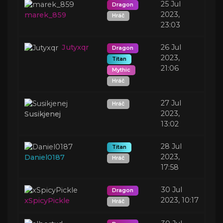
25 Jul
Dragon
2023,
marek_859
Hráč
23:03
Jutyxqr
26 Jul
Dragon
2023,
Titan
21:06
Mythic
Hráč
27 Jul
Hráč
2023,
Susikjenej
13:02
28 Jul
Titan
2023,
Daniel0187
Hráč
17:58
30 Jul
Dragon
2023, 10:17
xSpicyPickle
Hráč