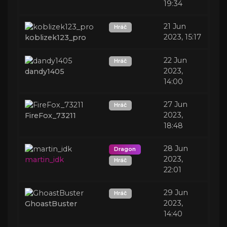
19:34
21 Jun
Hráč
2023, 15:17
koblizek123_pro
22 Jun
Hráč
2023,
dandy1405
14:00
27 Jun
Hráč
2023,
FireFox_73211
18:48
28 Jun
Dragon
2023,
martin_idk
Hráč
22:01
29 Jun
Hráč
2023,
GhoastBuster
14:40