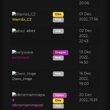
20:06
01 Dec
Elite
2022, 17:56
Wambi_CZ
Hráč
abez
02 Dec
Hráč
2022,
22:43
13 Dec
Dragon
2022,
kerywave
Hráč
14:50
16 Dec
Hráč
2022,
Davo_Hraje
19:00
20 Dec
Mythic
2022, 15:25
Elite
idknemamnapad
Hráč