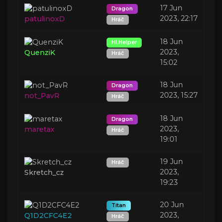
17 Jun
Dragon
2023, 22:17
patulinoxD
Hráč
18 Jun
Hl.Helper
2023,
QuenziK
Hráč
15:02
18 Jun
Dragon
2023, 15:27
not_PavR
Hráč
18 Jun
Dragon
2023,
maretax
Hráč
19:01
19 Jun
Hráč
2023,
Skretch_cz
19:23
20 Jun
Titan
2023,
Q1D2CFC4E2
Hráč