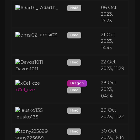
Adarth_
06 Oct
Hráč
2023,
17:23
emsiCZ
21 Oct
Hráč
2023,
14:45
22 Oct
Hráč
2023, 11:29
Davos1011
28 Oct
Dragon
2023,
xCel_cze
Hráč
04:14
29 Oct
Hráč
2023, 11:22
leusko135
30 Oct
Hráč
2023, 15:14
sony225689