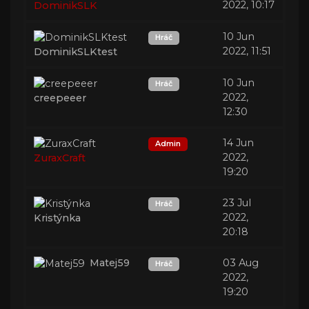
2022, 10:17
DominikSLK
10 Jun
Hráč
2022, 11:51
DominikSLKtest
10 Jun
Hráč
2022,
creepeeer
12:30
14 Jun
Admin
2022,
ZuraxCraft
19:20
23 Jul
Hráč
2022,
Kristýnka
20:18
Matej59
03 Aug
Hráč
2022,
19:20