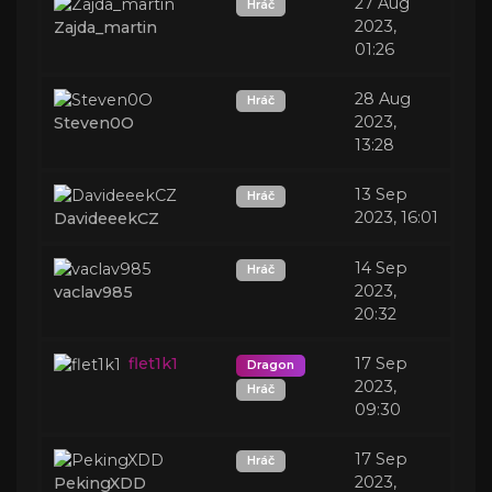
27 Aug
Hráč
2023,
Zajda_martin
01:26
28 Aug
Hráč
2023,
Steven0O
13:28
13 Sep
Hráč
2023, 16:01
DavideeekCZ
14 Sep
Hráč
2023,
vaclav985
20:32
flet1k1
17 Sep
Dragon
2023,
Hráč
09:30
17 Sep
Hráč
2023,
PekingXDD