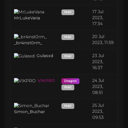
17 Jul
Hráč
2023,
MrLukeVaria
17:34
20 Jul
Hráč
2023, 11:59
_br4inst0rm_
Gulasxd
23 Jul
Hráč
2023,
16:37
VIKPRO
24 Jul
Dragon
2023,
Hráč
08:51
25 Jul
Hráč
2023,
Simon_Buchar
09:53