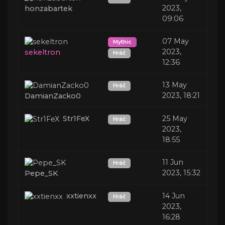
2023,
honzabartek
09:06
07 May
Mythic
2023,
sekeltron
Hráč
12:36
13 May
Hráč
2023, 18:21
DamianZacko0
Str1FeX
25 May
Hráč
2023,
18:55
11 Jun
Hráč
2023, 15:32
Pepe_SK
xxtienxx
14 Jun
Hráč
2023,
16:28