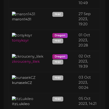
10:49
27 Sep
Hráč
2023,
maron1431
19:20
01 Oct
Dragon
2023,
torsyksyr
Hráč
20:28
02 Oct
Dragon
2023,
zkrouceny_lilek
Hráč
19:39
03 Oct
Hráč
2023,
kunasekCZ
00:24
05 Oct
Hráč
2023, 14:21
ItzLukileo