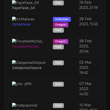
19 Feb
Hráč
2023, 21:19
FayeFaxe_SK
28 Feb
Hl.Builder
2023, 15:53
ItzMatwax
Dragon
Hráč
28 Feb
Dragon
2023,
ProsteeMichal_
Hráč
20:54
02 Mar
Hráč
2023,
ZabijackaSlepice
19:42
yhh
07 Mar
Hráč
2023,
14:35
10 Mar
Hráč