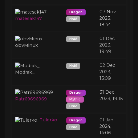
07 Nov
Dragon
2023,
matesak147
Hráč
18:44
01 Dec
Hráč
2023,
obvMinux
19:49
02 Dec
Hráč
2023,
Modrak_
15:09
31 Dec
Dragon
2023, 19:15
Patr69696969
Mythic
Hráč
Tulerko
01 Jan
Dragon
2024,
Hráč
14:06