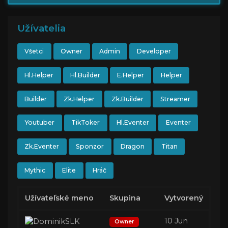
Užívatelia
Všetci
Owner
Admin
Developer
Hl.Helper
Hl.Builder
E.Helper
Helper
Builder
Zk.Helper
Zk.Builder
Streamer
Youtuber
TikToker
Hl.Eventer
Eventer
Zk.Eventer
Sponzor
Dragon
Titan
Mythic
Elite
Hráč
Užívateľské meno
Skupina
Vytvorený
10 Jun
Owner