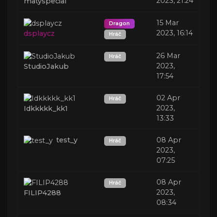
2023, 21:24
matyspecial
15 Mar
Dragon
2023, 16:14
dsplaycz
Hráč
26 Mar
Hráč
2023,
StudioJakub
17:54
02 Apr
Hráč
2023,
Idkkkkk_kk1
13:33
test_y
08 Apr
Hráč
2023,
07:25
08 Apr
Hráč
2023,
FILIP4288
08:34