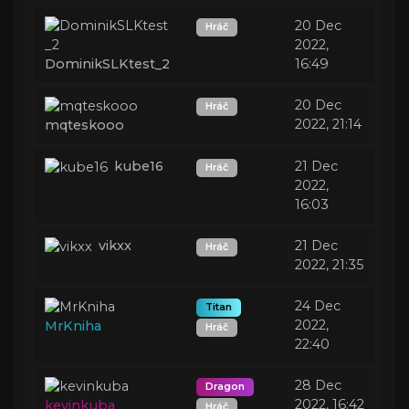
20 Dec
Hráč
2022,
DominikSLKtest_2
16:49
20 Dec
Hráč
2022, 21:14
mqteskooo
kube16
21 Dec
Hráč
2022,
16:03
vikxx
21 Dec
Hráč
2022, 21:35
24 Dec
Titan
2022,
MrKniha
Hráč
22:40
28 Dec
Dragon
2022, 16:42
kevinkuba
Hráč