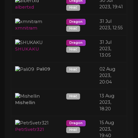
30 Jul
Dragon
2023, 19:41
albertxd
Hráč
31 Jul
Dragon
2023, 12:55
xmnitram
Hráč
31 Jul
Dragon
2023,
SHUKAKU
Hráč
13:05
Pali09
02 Aug
Hráč
2023,
20:04
13 Aug
Hráč
2023,
Mishellin
18:20
15 Aug
Dragon
2023,
PetrSvetr321
Hráč
19:40