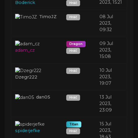
2023, 15:21
Boderick
Hráč
TimoJZ
08 Jul
Hráč
2023,
09:32
09 Jul
Dragon
2023,
adam_cz
Hráč
15:08
10 Jul
Hráč
2023,
Dzegr222
19:07
dan05
13 Jul
Hráč
2023,
23:09
15 Jul
Titan
2023,
spiderjefke
Hráč
18:43