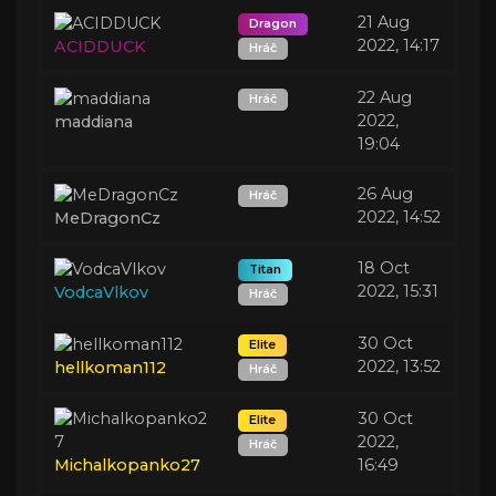
21 Aug
Dragon
2022, 14:17
ACIDDUCK
Hráč
22 Aug
Hráč
2022,
maddiana
19:04
26 Aug
Hráč
2022, 14:52
MeDragonCz
18 Oct
Titan
2022, 15:31
VodcaVlkov
Hráč
30 Oct
Elite
2022, 13:52
hellkoman112
Hráč
30 Oct
Elite
2022,
Hráč
Michalkopanko27
16:49