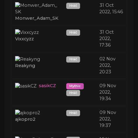
31 Oct
Hráč
2022, 15:46
Monwer_Adam_SK
31 Oct
Hráč
2022,
Vixxcyzz
17:36
02 Nov
Hráč
2022,
Reakyng
20:23
sasikCZ
09 Nov
Mythic
2022,
Hráč
19:34
09 Nov
Hráč
2022,
ajkopro2
19:37