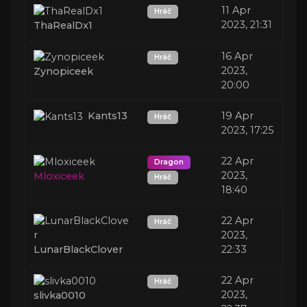
11 Apr
Hráč
2023, 21:31
ThaRealDx1
16 Apr
Hráč
2023,
Zynopiceek
20:00
Kants13
19 Apr
Hráč
2023, 17:25
22 Apr
Dragon
2023,
Mloxiceek
Hráč
18:40
22 Apr
Hráč
2023,
LunarBlackClover
22:33
22 Apr
Hráč
2023,
slivka0010