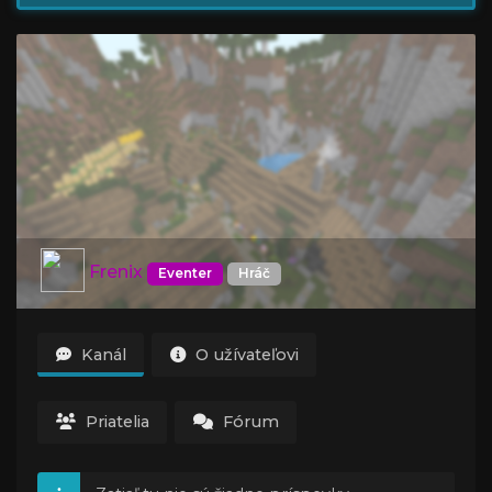
Frenix
Eventer
Hráč
Kanál
O užívateľovi
Priatelia
Fórum